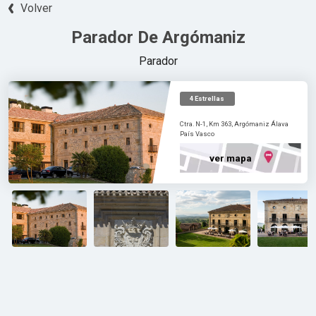
Volver
Parador De Argómaniz
Parador
Ct
P