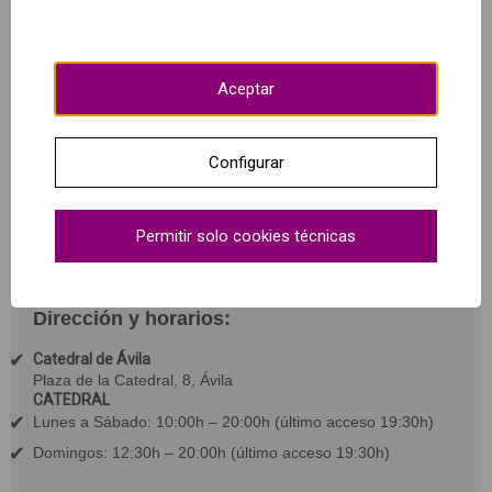
algunos documentos el primer templo se erigió hacia el
1130. En ese mismo siglo sería derribada para dar paso al
proyecto inicial, y que tras muchas reformas, ha llegado
hasta nuestro días.
Aceptar
Reserva de forma anticipada y tendrás acceso prioritario en
exclusiva.
Configurar
Permitir solo cookies técnicas
Dirección y horarios:
Catedral de Ávila
Plaza de la Catedral, 8, Ávila
CATEDRAL
Lunes a Sábado: 10:00h – 20:00h (último acceso 19:30h)
Domingos: 12:30h – 20:00h (último acceso 19:30h)