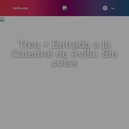
renfe.com
Tren + Entrada a la
Catedral de Ávila: Sin
colas