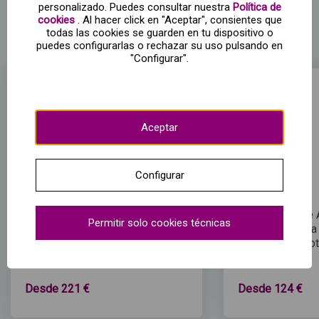
personalizado. Puedes consultar nuestra
Política de
Escapadas en AVE + hotel con Renfe
cookies
. Al hacer click en "Aceptar", consientes que
todas las cookies se guarden en tu dispositivo o
Ofertas de
tren + hotel
puedes configurarlas o rechazar su uso pulsando en
"Configurar".
Aceptar
Configurar
Alicante
Granada
Desde Madrid
Desde Madrid
Del 28 al 30 de Agosto
Del 28 al 30 de
Permitir solo cookies técnicas
AVE ida y vuelta
AVE ida y vuelta
2 Noches en hotel ***
2 Noches en hot
Desde
221
€
Desde
124
€