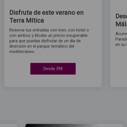
Disfruta de este verano en
Des
Terra Mítica
Mál
Reserva tus entradas con tren, con hotel o
Acumu
con ambos y llévate un precio insuperable
Parado
para que puedas disfrutar de un día de
en su 
diversión en el parque temático del
mediterráneo.
Desde 39€