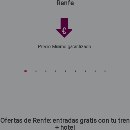
Renfe
Precio Mínimo garantizado
Oferta Madrid
Oferta Sevilla
Desde Valencia
Desde Madrid
Ofertas de Renfe: entradas gratis con tu tren
Del 05 al 06 de Septiembre
Del 05 al 06 de S
+ hotel
Billete Ave ida y vuelta + 1 noche de
Billete Ave ida y 