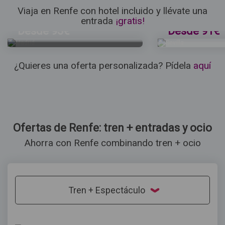
hotel
hotel
Viaja en Renfe con hotel incluido y llévate una
Museo Thyssen Bornemisza Madrid
Visita Monumental
entrada
¡gratis!
Desde 93€
Desde 91€
¿Quieres una oferta personalizada? Pídela
aquí
Ofertas de Renfe: tren + entradas y ocio
Ahorra con Renfe combinando tren + ocio
Tren + Espectáculo