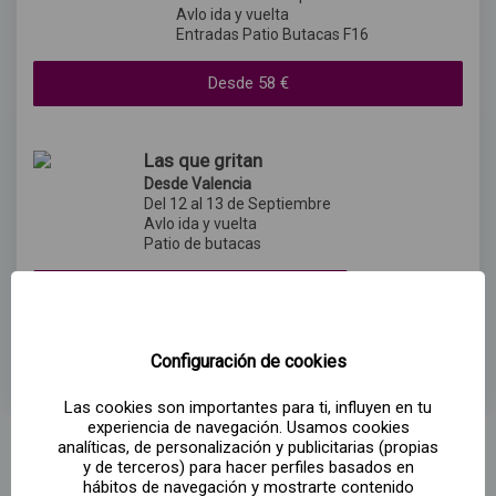
Avlo ida y vuelta
Entradas Patio Butacas F16
Desde
58
€
Las que gritan
Desde Valencia
Del 12 al 13 de Septiembre
Avlo ida y vuelta
Patio de butacas
Desde
41
€
Ver más musicales
Configuración de cookies
Las cookies son importantes para ti, influyen en tu
experiencia de navegación. Usamos cookies
analíticas, de personalización y publicitarias (propias
y de terceros) para hacer perfiles basados en
hábitos de navegación y mostrarte contenido