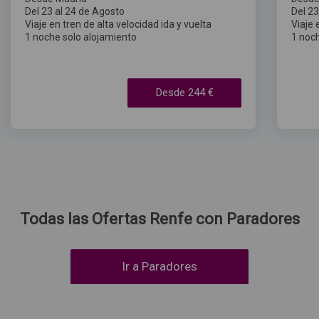
Del 23 al 24 de Agosto
Del 23
Viaje en tren de alta velocidad ida y vuelta
Viaje 
1 noche solo alojamiento
1 noc
Desde
244
€
Todas las Ofertas Renfe con Paradores
Ir a Paradores