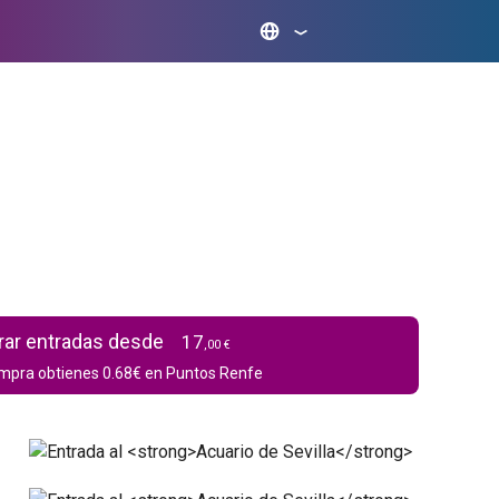
ar entradas desde
17
,00 €
mpra obtienes
0.68
€ en Puntos Renfe