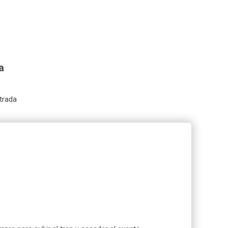
a
trada