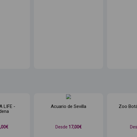
A LIFE -
Acuario de Sevilla
Zoo Botá
dena
1
,00€
Desde
17
,00€
De