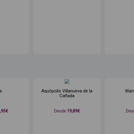
a
Aquópolis Villanueva de la
War
Cañada
3
,95€
Desde
19
,89€
Des