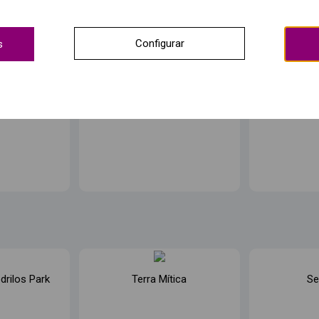
Configurar
s
drilos Park
Terra Mítica
Se