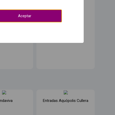
Aceptar
ndaviva
Entradas Aquópolis Cullera