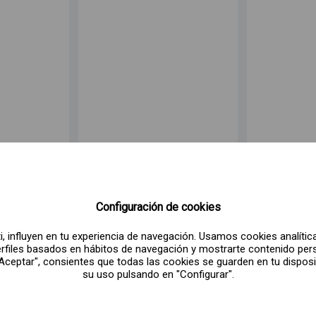
Configuración de cookies
, influyen en tu experiencia de navegación. Usamos cookies analíticas
perfiles basados en hábitos de navegación y mostrarte contenido per
Artes y las
PortAventura World
Fer
 "Aceptar", consientes que todas las cookies se guarden en tu dispos
as
su uso pulsando en "Configurar".
,00€
Desde
48
,00€
Des