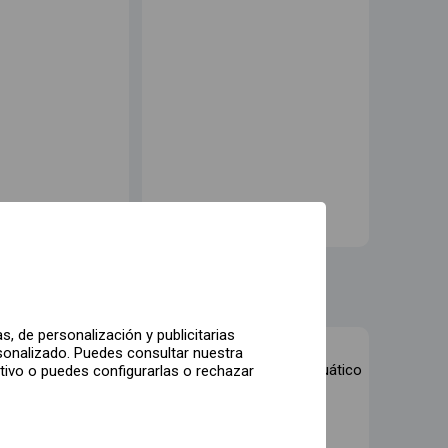
, de personalización y publicitarias
sonalizado. Puedes consultar nuestra
rari Land
Illa Fantasía - El parque acuático
itivo o puedes configurarlas o rechazar
de Barcelona
de
20
,00€
Desde
33
,00€