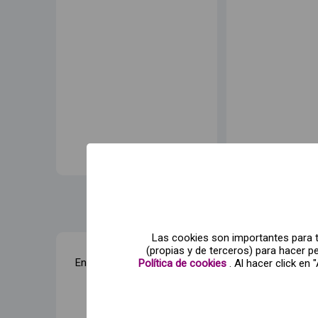
Las cookies son importantes para ti
(propias y de terceros) para hacer 
Entradas combinadas con
Ciudad de las 
Política de cookies
. Al hacer click en
Oceanogràfic
Cienci
Desde
38
,60€
Desde
8