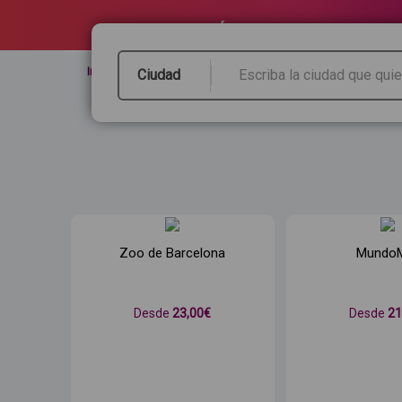
renfe.com
Inicio
/
Parques temáticos
Ciudad
Zoo de Barcelona
Mundo
Desde
23
,00€
Desde
2