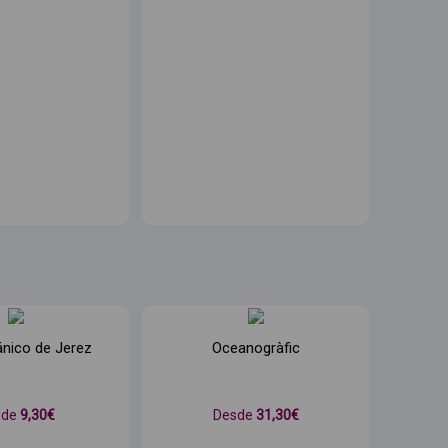
nico de Jerez
Oceanogràfic
sde
9
,30€
Desde
31
,30€