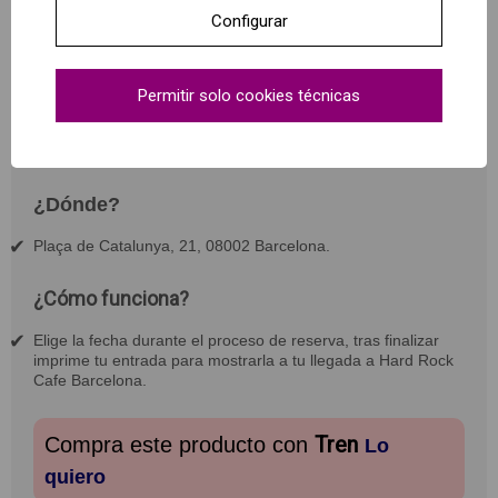
Configurar
¿Qué incluye?
Permitir solo cookies técnicas
Acceso sin colas al Hard Rock Cafe Barcelona * Una
hamburguesa Legendary® * Guarnición de patatas fritas o
ensalada.
¿Dónde?
Plaça de Catalunya, 21, 08002 Barcelona.
¿Cómo funciona?
Elige la fecha durante el proceso de reserva, tras finalizar
imprime tu entrada para mostrarla a tu llegada a Hard Rock
Cafe Barcelona.
Tren
Compra este producto con
Lo
quiero