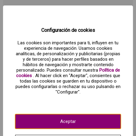
Twisted Sister se hizo famoso con la canción "I
Wanna Rock!", y en el Hard Rock Cafe Barcelona
podrás disfrutar del mejor rock de esta banda y de
Configuración de cookies
muchas otras, además de una hamburguesa
deliciosa. Observa la gran cantidad de recuerdos
Las cookies son importantes para ti, influyen en tu
experiencia de navegación. Usamos cookies
del rock and roll y prueba la hamburguesa original
analíticas, de personalización y publicitarias (propias
Legendary: un pedacito de América que incluye
y de terceros) para hacer perfiles basados en
una hamburguesa de carne Black Angus, bacon
hábitos de navegación y mostrarte contenido
ahumado, queso cheddar, lechuga, tomate y un
personalizado. Puedes consultar nuestra
Política de
crujiente aro de cebolla. ¡Además viene
cookies
. Al hacer click en "Aceptar", consientes que
todas las cookies se guarden en tu dispositivo o
acompañada de patatas fritas o ensalada!
puedes configurarlas o rechazar su uso pulsando en
"Configurar".
¡No te quedes sin tu entrada!
Aceptar