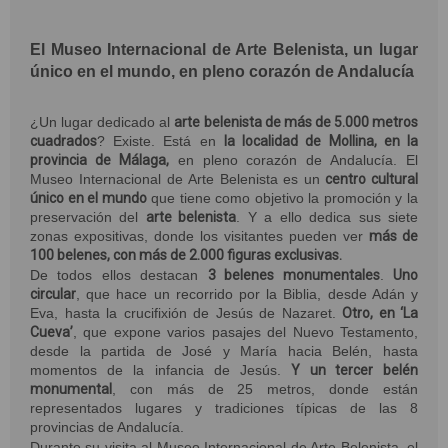
El Museo Internacional de Arte Belenista, un lugar
único en el mundo, en pleno corazón de Andalucía
¿Un lugar dedicado al
arte belenista de más de 5.000 metros
cuadrados
? Existe. Está en
la localidad de Mollina, en la
provincia de Málaga,
en pleno corazón de Andalucía. El
Museo Internacional de Arte Belenista es un
centro cultural
único en el mundo
que tiene como objetivo la promoción y la
preservación del
arte belenista
. Y a ello dedica sus siete
zonas expositivas, donde los visitantes pueden ver
más de
100 belenes, con más de 2.000 figuras exclusivas.
De todos ellos destacan
3 belenes monumentales
.
Uno
circular
, que hace un recorrido por la Biblia, desde Adán y
Eva, hasta la crucifixión de Jesús de Nazaret.
Otro, en ‘La
Cueva’
, que expone varios pasajes del Nuevo Testamento,
desde la partida de José y María hacia Belén, hasta
momentos de la infancia de Jesús.
Y un tercer
belén
monumental
, con más de 25 metros, donde están
representados lugares y tradiciones típicas de las 8
provincias de Andalucía.
Durante su visita al Museo Internacional de Arte Belenista, el