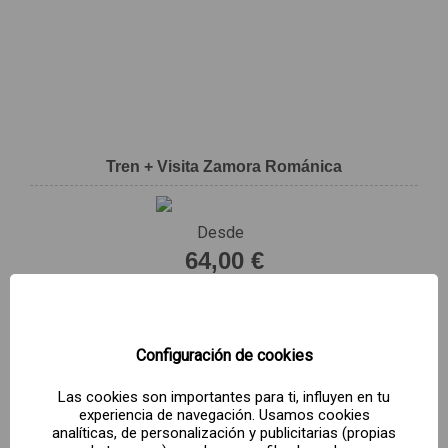
Tren + Visita Zamora Románica
Desde
64,00 €
Por esta compra obtienes
2,56 €
en
puntos Mas Renfe.
Configuración de cookies
¡COMPRA YA!
Las cookies son importantes para ti, influyen en tu
experiencia de navegación. Usamos cookies
analíticas, de personalización y publicitarias (propias