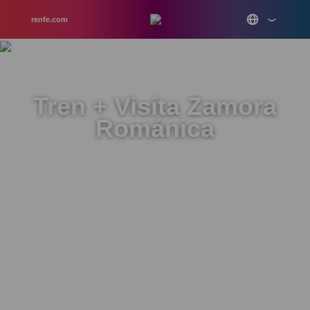
renfe.com
Tren + Visita Zamora
Románica