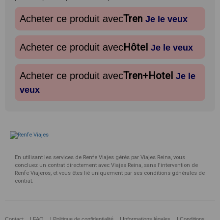
Tren
Acheter ce produit avec
Je le veux
Hôtel
Acheter ce produit avec
Je le veux
Tren+Hotel
Acheter ce produit avec
Je le
veux
En utilisant les services de Renfe Viajes gérés par Viajes Reina, vous
concluez un contrat directement avec Viajes Reina, sans l'intervention de
Renfe Viajeros, et vous êtes lié uniquement par ses conditions générales de
contrat.
Contact
|
FAQ
|
Politique de confidentialité
|
Informations légales
|
Conditions