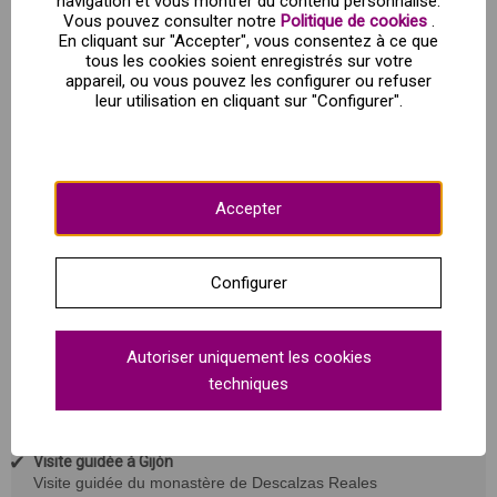
navigation et vous montrer du contenu personnalisé.
Vous pouvez consulter notre
Politique de cookies
.
Le prochain arrêt sera le
Lieu de naissance de Jovellanos
où
En cliquant sur "Accepter", vous consentez à ce que
nous en apprendrons davantage sur les plans de
tous les cookies soient enregistrés sur votre
développement que l'illustre écrivain a conçus pour Gijón.
appareil, ou vous pouvez les configurer ou refuser
Nous aurons également l'occasion d'admirer les
célèbre
leur utilisation en cliquant sur "Configurer".
Retable de la mer
que le musée abrite à l'intérieur. Nous
traverserons les étroites rues pavées du centre de Gijón
jusqu'à la Plaza Mayor,
Achetez votre visite guidée maintenant !
Accepter
Langue :
Anglais
Configurer
Minimum :
Autoriser uniquement les cookies
2 participantes
techniques
Point de rencontre et horaires :
Visite guidée à Gijón
Visite guidée du monastère de Descalzas Reales