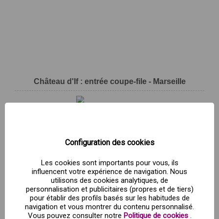
Château d'If : entrée coupe-file - Marseille
Depuis
6,00 €
Configuration des cookies
*
Entrada general
Pour cet achat, vous obtenez
0,24 €
en
Les cookies sont importants pour vous, ils
points Mas Renfe.
influencent votre expérience de navigation. Nous
utilisons des cookies analytiques, de
personnalisation et publicitaires (propres et de tiers)
ACHETER MAINTENANT!
pour établir des profils basés sur les habitudes de
navigation et vous montrer du contenu personnalisé.
Vous pouvez consulter notre
Politique de cookies
.