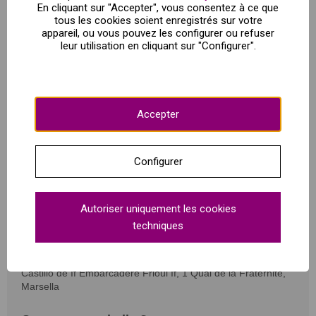
En cliquant sur "Accepter", vous consentez à ce que
tous les cookies soient enregistrés sur votre
Château d'If : Entrée accélérée, achetez votre billet
appareil, ou vous pouvez les configurer ou refuser
dès maintenant !
leur utilisation en cliquant sur "Configurer".
Visitez la forteresse et la prison qui ont inspiré Le
comte de Monte-Cristo.
Accepter
Entrez dans un classique de la littérature en visitant la
forteresse et la prison du château d'If, qui a inspiré le roman
Configurer
d'Alexandre Dumas Le comte de Monte-Cristo (1844).
Rencontrez les prisonniers emprisonnés ici et profitez d'une
vue magnifique sur le Vieux Port grâce aux billets pour le
Autoriser uniquement les cookies
château d'If !
techniques
Où ?
Castillo de If Embarcadère Frioul If, 1 Quai de la Fraternité,
Marsella