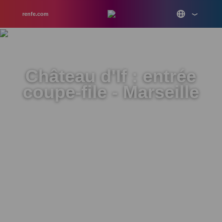
renfe.com
Château d'If : entrée
coupe-file - Marseille