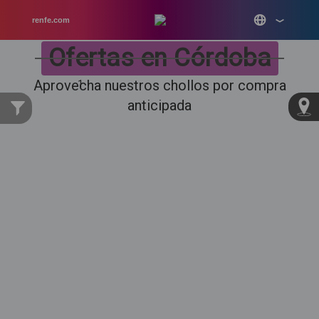
renfe.com
Ofertas en Córdoba
Aprovecha nuestros chollos por compra
1
anticipada