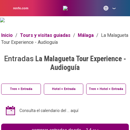
renfe.com
Inicio
/
Tours y visitas guiadas
/
Málaga
/
La Malagueta
Tour Experience - Audioguía
Entradas
La Malagueta Tour Experience -
Audioguía
Tren + Entrada
Hotel + Entrada
Tren + Hotel + Entrada
Consulta el calendario del ... aquí
14