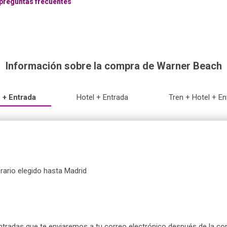
preguntas frecuentes
Información sobre la compra de Warner Beach
 + Entrada
Hotel + Entrada
Tren + Hotel + En
horario elegido hasta Madrid
entradas que te enviaremos a tu correo electrónico después de la com