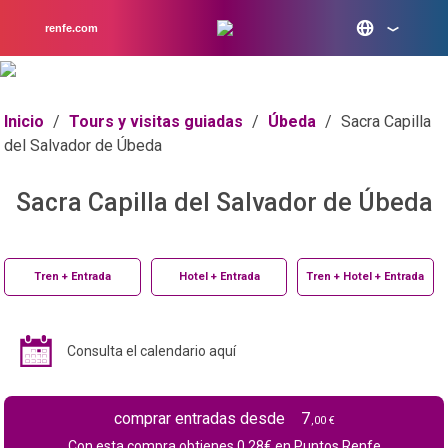
renfe.com
Inicio
/
Tours y visitas guiadas
/
Úbeda
/
Sacra Capilla
del Salvador de Úbeda
Sacra Capilla del Salvador de Úbeda
Tren + Entrada
Hotel + Entrada
Tren + Hotel + Entrada
Consulta el calendario aquí
7
comprar entradas desde
,00 €
Con esta compra obtienes
0.28
€ en Puntos Renfe