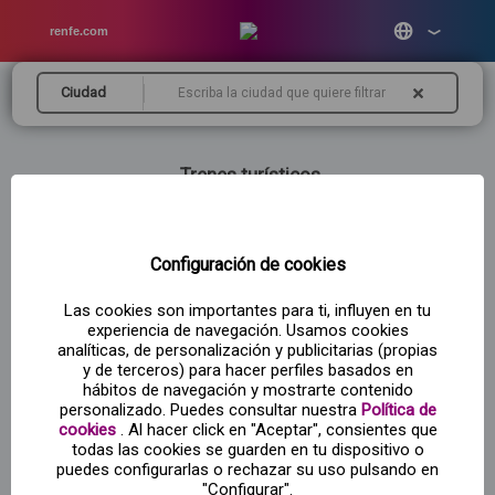
renfe.com
Inicio
/
Trenes turísticos
Ciudad
Trenes turísticos
Configuración de cookies
Trenes Turísticos de lujo
Las cookies son importantes para ti, influyen en tu
experiencia de navegación. Usamos cookies
Desde
750
,00€
analíticas, de personalización y publicitarias (propias
y de terceros) para hacer perfiles basados en
hábitos de navegación y mostrarte contenido
personalizado. Puedes consultar nuestra
Política de
cookies
. Al hacer click en "Aceptar", consientes que
todas las cookies se guarden en tu dispositivo o
puedes configurarlas o rechazar su uso pulsando en
"Configurar".