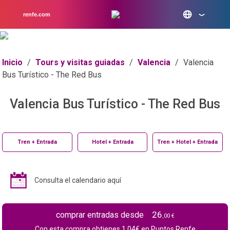
renfe.com
Inicio
/
Tours y visitas guiadas
/
Valencia
/
Valencia
Bus Turístico - The Red Bus
Valencia Bus Turístico - The Red Bus
Tren + Entrada
Hotel + Entrada
Tren + Hotel + Entrada
Consulta el calendario aquí
26
comprar entradas desde
,00 €
Con esta compra obtienes
1.04
€ en Puntos Renfe