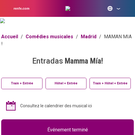
renfe.com
Accueil
/
Comédies musicales
/
Madrid
/
MAMAN MIA
!
Entradas
Mamma Mía!
Train + Entrée
Hôtel + Entrée
Train + Hôtel + Entrée
Consultez le calendrier des musical ici
Événement terminé