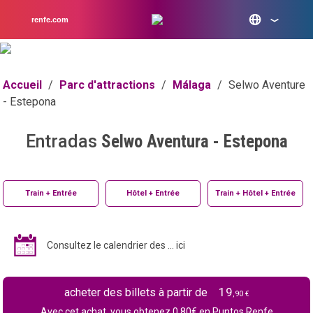
renfe.com
Accueil
/
Parc d'attractions
/
Málaga
/
Selwo Aventure
- Estepona
Entradas
Selwo Aventura - Estepona
Train + Entrée
Hôtel + Entrée
Train + Hôtel + Entrée
Consultez le calendrier des ... ici
19
acheter des billets à partir de
,90 €
Avec cet achat, vous obtenez
0.80
€ en Puntos Renfe