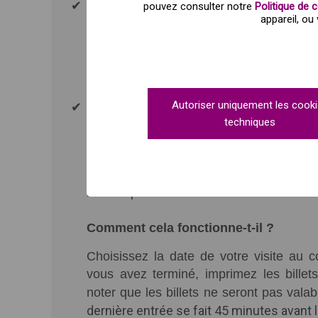
Le dimanche de 10h à 14h
pouvez consulter notre
Politique de 
appareil, ou
Achetez votre billet et découvrez le mon
Que comprend-elle ?
Autoriser uniquement les cook
Entrée au musée du cinéma
techniques
Remarque :
Réductions pour : Les personnes âgées (6
handicapés.
Comment cela fonctionne-t-il ?
Choisissez la date de votre visite au 
vous avez terminé, imprimez les billets
noter que les billets ne seront pas valab
dernière entrée se fait 45 minutes avant 