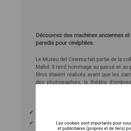
Découvrez des machines anciennes et 
paradis pour cinéphiles.
Le Museu del Cinema fait partie de la col
Mallol. Il rend hommage au passé et a
films étaient réalisés avant que les ca
des photographies, le théâtre d'ombres 
frères Lumière et de Charlie Chaplin. La 
cinéphiles, avec plus de 20 000 objets li
Calendrier :
Vendredi de 10h à 18h
Du mercredi au samedi de 10h à 19h.
Les cookies sont importants pour vous,
et publicitaires (propres et de tiers)