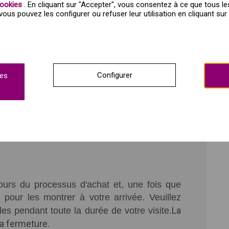
cookies
. En cliquant sur "Accepter", vous consentez à ce que tous le
 vous pouvez les configurer ou refuser leur utilisation en cliquant sur 
de fantastique du cinéma.
Configurer
ies
5+), les étudiants, les chômeurs et les
cours du processus d'achat et, une fois que
 pour les montrer à votre arrivée. Veuillez
La
les pendant toute la durée de votre visite.
la fermeture.