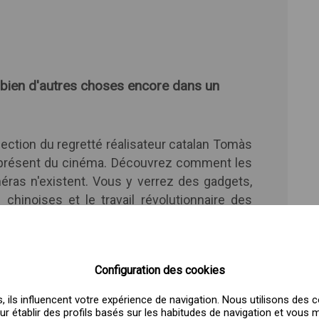
bien d'autres choses encore dans un
lection du regretté réalisateur catalan Tomàs
u présent du cinéma. Découvrez comment les
méras n'existent. Vous y verrez des gadgets,
chinoises et le travail révolutionnaire des
collection Tomàs Mallol est un trésor pour les
és au cinéma. Lumière, caméra, action !
Configuration des cookies
 ils influencent votre expérience de navigation. Nous utilisons des c
 pour établir des profils basés sur les habitudes de navigation et vou