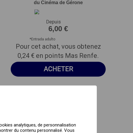
du Cinéma de Gérone
Depuis
6,00 €
*
Entrada adulto
Pour cet achat, vous obtenez
0,24 €
en points Mas Renfe.
ACHETER
MAINTENANT!
ookies analytiques, de personnalisation
s montrer du contenu personnalisé. Vous