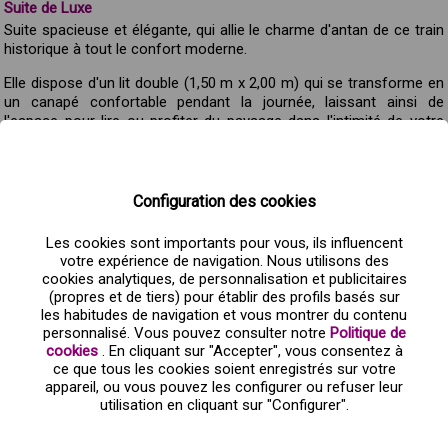
Suite de Luxe
Suite spacieuse et élégante, qui allie le charme d'antan de ce train
historique à tout le confort moderne.
Elle dispose d'un lit double (1,50 m x 2,00 m) qui se transforme en
un canapé confortable pendant la journée, laissant ainsi de
l'espace pour lire ou profiter du paysage dans l'intimité de votre
suite.
Elle comprend une armoire, un porte-bagages, un coffre-fort, un
minibar et la climatisation réglable, ainsi que de grandes fenêtres
Configuration des cookies
et sa propre salle de bains spacieuse et confortable avec douche,
sèche-cheveux et divers articles de toilette.
Les cookies sont importants pour vous, ils influencent
votre expérience de navigation. Nous utilisons des
cookies analytiques, de personnalisation et publicitaires
Chambre Grande Classe
(propres et de tiers) pour établir des profils basés sur
les habitudes de navigation et vous montrer du contenu
Chambre coquette avec des boiseries, créant une atmosphère
personnalisé. Vous pouvez consulter notre
Politique de
chaleureuse et cosy.
cookies
. En cliquant sur "Accepter", vous consentez à
ce que tous les cookies soient enregistrés sur votre
Elle dispose de deux lits simples (0,80 m x 1,85 m) qui se
appareil, ou vous pouvez les configurer ou refuser leur
transforment en fauteuils confortables pendant la journée,
utilisation en cliquant sur "Configurer".
laissant ainsi de l'espace pour lire ou profiter du paysage dans
l'intimité de votre suite.