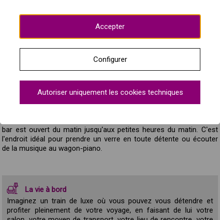
Elle comprend une armoire, un porte-bagages, un coffre-fort, un
minibar et la climatisation réglable, ainsi que de grandes fenêtres
et sa propre salle de bains spacieuse et confortable avec douche,
Accepter
sèche-cheveux et divers articles de toilette.
Configurer
Voitures-salons
Les quatre voitures-salons du train Al Ándalus sont d'authentiques
joyaux ferroviaires, construits entre 1928 et 1930 et réaménagés
Autoriser uniquement les cookies techniques
pour vous offrir le plus grand confort et la plus grande sécurité.
Le petit-déjeuner, le déjeuner et le dîner, préparés par notre chef,
sont servis tous les jours dans ces espaces communs. Le wagon-
bar est ouvert du matin jusqu'aux petites heures du matin. C'est
l'endroit idéal pour prendre un verre en toute détente ou écouter
de la musique au wagon-piano.
La vie à bord
Imaginez un train de luxe où vous pouvez vous détendre et
profiter pleinement de votre voyage, en faisant de lui votre
salon, votre moyen de transport, votre lieu de rencontre, votre