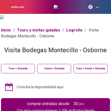
renfe.com
Inicio
/
Tours y visitas guiadas
/
Logroño
/
Visita
Bodegas Montecillo - Osborne
Visita Bodegas Montecillo - Osborne
Tren + Entrada
Hotel + Entrada
Tren + Hotel + Entrada
Consulta la disponibilidad aquí
30
comprar entradas desde
,00 €
Con esta compra obtienes
1.20
€ en Puntos Renfe