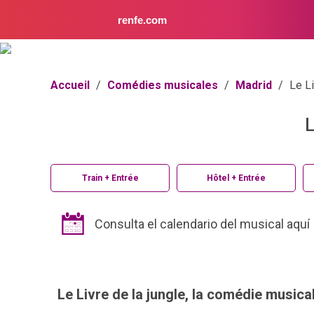
renfe.com
Accueil
/
Comédies musicales
/
Madrid
/
Le Li
L
Train + Entrée
Hôtel + Entrée
Consulta el calendario del musical aquí
Le Livre de la jungle, la comédie musica