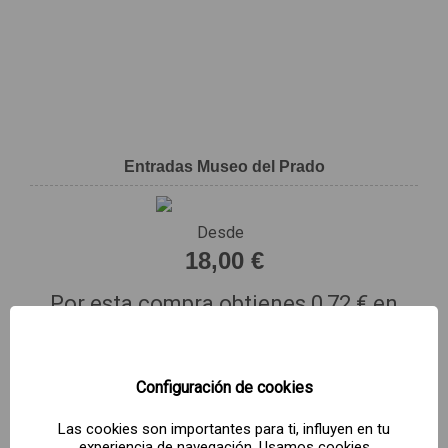
Entradas Museo del Prado
Desde
18,00 €
Por esta compra obtienes
0,72 €
en
puntos Mas Renfe.
¡COMPRA YA!
Configuración de cookies
Las cookies son importantes para ti, influyen en tu
experiencia de navegación. Usamos cookies