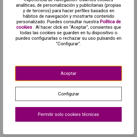
analíticas, de personalización y publicitarias (propias
Déjate maravillar por sus obras maestras al visitar
y de terceros) para hacer perfiles basados en
hábitos de navegación y mostrarte contenido
el Museo del Prado en Madrid
personalizado. Puedes consultar nuestra
Política de
cookies
. Al hacer click en "Aceptar", consientes que
todas las cookies se guarden en tu dispositivo o
Bienvenido al museo de arte más importante de España.
puedes configurarlas o rechazar su uso pulsando en
Posicionado entre titanes como el Louvre, los Museos
"Configurar".
Vaticanos y el Met, al visitar el Museo del Prado en el centro
de Madrid podrás ver algunas de las obras más
emblemáticas de la historia de la humanidad. Con las
entradas del Museo del Prado verás obras de maestros
españoles como Velázquez y Goya o artistas internacionales
Aceptar
como Tizinao, Rembrandt, El Greco, Rubens y el Bosco.
Explora las exposiciones permanentes y temporales a tu
paso.
Compra ya tu entrada!
Configurar
¿Qué incluye?
Permitir solo cookies técnicas
Entrada dedicada a la colección permanente
¿Cómo funciona?