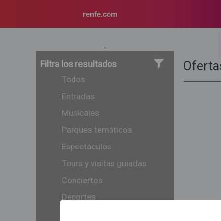
renfe.com
1
Filtra los resultados
Oferta
Todos
Entradas
Musicales
Parques temáticos
Espectáculos
Tours y visitas guiadas
Conciertos
Deportes
Infantil