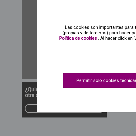
Gastronomía
Monumentos y museos
Experiencias
Las cookies son importantes para ti
(propias y de terceros) para hacer 
Enoturismo
Política de cookies
. Al hacer click en
Trenes turísticos
Novedades
Humor
Permitir solo cookies técnica
¿Quieres ver ofertas en
otra ciudad?