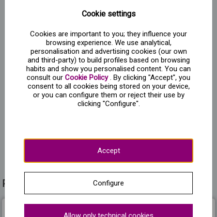
gira que irá a diferentes lugares de Europa. En Sweet
Cookie settings
Space, todo ha sido diseñado para crear un entorno
inclusivo y diverso, una conexión humana a través del poder
Cookies are important to you; they influence your
universal del gusto. Realizarás un recorrido por salas
browsing experience. We use analytical,
temáticas con exposiciones interactivas que transforman
personalisation and advertising cookies (our own
conceptos y sueños en espacios que inspiran la
and third-party) to build profiles based on browsing
imaginación, creatividad y por supuesto... ¡un toque de
habits and show you personalised content. You can
dulzura! Artistas, creativos y diseñadores reconocidos
consult our
Cookie Policy
. By clicking "Accept", you
como Agatha Ruiz de la Prada u Okuda San Miguel se han
consent to all cookies being stored on your device,
or you can configure them or reject their use by
unido para exponer piezas e historias seleccionadas que
clicking "Configure".
estimularán tus sentidos de formas inesperadas. Si quieres
viajar a este lugar mágico, compra tus tickets y prepara tu
cámara. ¡Disfrutarás de una experiencia de categoría!
¡Aprovecha nuestras ofertas y ahorra reservando nuestros
packs con tren y hotel!
Accept
Preguntas frecuentes sobre Sweet Space Madrid
Configure
Allow only technical cookies