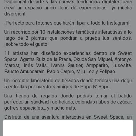
tradicional de arte y las nuevas tendencias digitales para
crear un espacio único lleno de experiencias... ¡y mucha
diversión!
¡Perfecto para fotones que harán flipar a todo tu Instagram!
Un recorrido por 10 instalaciones temáticas interactivas a lo
largo de 2 plantas que pondrán a prueba tus sentidos,
¡sobre todo el gusto!
11 artistas han diseñado experiencias dentro de Sweet
Space: Agatha Ruiz de la Prada, Okuda San Miguel, Antonyo
Marest, Inés Valls, Ivanna Gautier, Ampparito, Lusesita,
Fausto Amundarain, Pablo Carpio, Miju Lee y Felipao.
Un increíble laboratorio de helados donde tendrás una degu
5 estrellas por nuestros amigos de Pops N' Bops.
Una tienda de regalos donde podrás tomar el batido
perfecto, un sándwich de helado, coloridas nubes de azúcar,
gofres espaciales... y mucho más.
Disfruta de una aventura interactiva en Sweet Space, un
espacio único lleno de experiencias innovadoras y mucha
diversión. Uniendo arte y las nuevas tendencias digitales,
Sweet Space llega a Madrid como primera ubicación de una